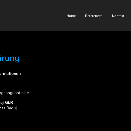
Home
Referenzen
Kontakt
ärung
formationen
ngsangebote ist:
uj GbR
osz Raduj