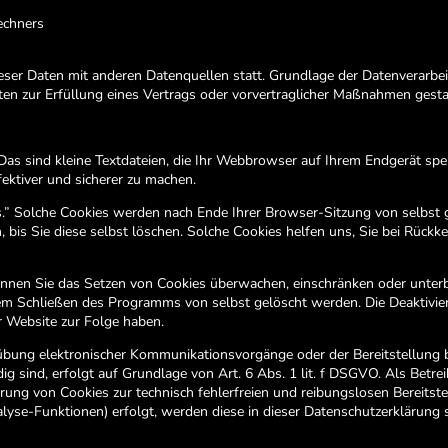
echners
er Daten mit anderen Datenquellen statt. Grundlage der Datenverarbeitun
en zur Erfüllung eines Vertrags oder vorvertraglicher Maßnahmen gesta
s sind kleine Textdateien, die Ihr Webbrowser auf Ihrem Endgerät spei
fektiver und sicherer zu machen.
s.” Solche Cookies werden nach Ende Ihrer Browser-Sitzung von selbst 
 bis Sie diese selbst löschen. Solche Cookies helfen uns, Sie bei Rückk
en Sie das Setzen von Cookies überwachen, einschränken oder unterb
dem Schließen des Programms von selbst gelöscht werden. Die Deaktivie
r Website zur Folge haben.
übung elektronischer Kommunikationsvorgänge oder der Bereitstellung
g sind, erfolgt auf Grundlage von Art. 6 Abs. 1 lit. f DSGVO. Als Betre
erung von Cookies zur technisch fehlerfreien und reibungslosen Bereitste
alyse-Funktionen) erfolgt, werden diese in dieser Datenschutzerklärung 