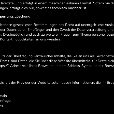
 Bereitstellung erfolgt in einem maschinenlesbaren Format. Sofern Sie d
gen, erfolgt dies nur, soweit es technisch machbar ist.
Sperrung, Löschung
eltenden gesetzlichen Bestimmungen das Recht auf unentgeltliche Ausku
er Daten, deren Empfänger und den Zweck der Datenverarbeitung und gg
. Diesbezüglich und auch zu weiteren Fragen zum Thema personenbezog
 Kontaktmöglichkeiten an uns wenden.
z der Übertragung vertraulicher Inhalte, die Sie an uns als Seitenbetr
mit sind Daten, die Sie über diese Website übermitteln, für Dritte nich
tps://“ Adresszeile Ihres Browsers und am Schloss-Symbol in der Brows
ichert der Provider der Website automatisch Informationen, die Ihr Bro
omain
anfrage
on