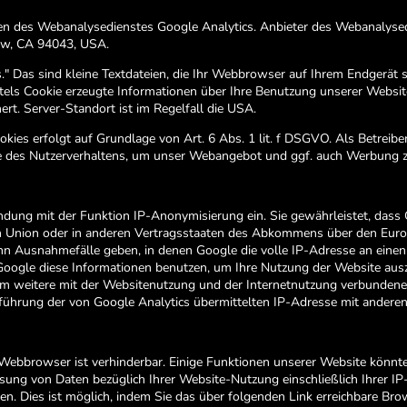
 des Webanalysedienstes Google Analytics. Anbieter des Webanalysedie
ew, CA 94043, USA.
" Das sind kleine Textdateien, die Ihr Webbrowser auf Ihrem Endgerät s
els Cookie erzeugte Informationen über Ihre Benutzung unserer Websit
rt. Server-Standort ist im Regelfall die USA.
ies erfolgt auf Grundlage von Art. 6 Abs. 1 lit. f DSGVO. Als Betreibe
se des Nutzerverhaltens, um unser Webangebot und ggf. auch Werbung z
ndung mit der Funktion IP-Anonymisierung ein. Sie gewährleistet, dass
en Union oder in anderen Vertragsstaaten des Abkommens über den Euro
ann Ausnahmefälle geben, in denen Google die volle IP-Adresse an eine
 Google diese Informationen benutzen, um Ihre Nutzung der Website au
 um weitere mit der Websitenutzung und der Internetnutzung verbunden
führung der von Google Analytics übermittelten IP-Adresse mit anderen
Webbrowser ist verhinderbar. Einige Funktionen unserer Website könnt
sung von Daten bezüglich Ihrer Website-Nutzung einschließlich Ihrer I
n. Dies ist möglich, indem Sie das über folgenden Link erreichbare Br