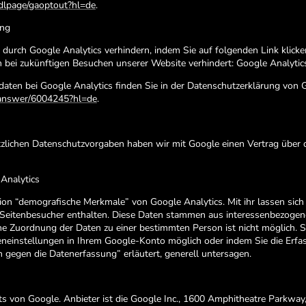
/dlpage/gaoptout?hl=de
.
ung
 durch Google Analytics verhindern, indem Sie auf folgenden Link klick
en bei zukünftigen Besuchen unserer Website verhindert: Google Analytics
aten bei Google Analytics finden Sie in der Datenschutzerklärung von 
s/answer/6004245?hl=de
.
tzlichen Datenschutzvorgaben haben wir mit Google einen Vertrag über 
Analytics
n “demografische Merkmale” von Google Analytics. Mit ihr lassen sich B
er Seitenbesucher enthalten. Diese Daten stammen aus interessenbezog
ne Zuordnung der Daten zu einer bestimmten Person ist nicht möglich. S
igeneinstellungen in Ihrem Google-Konto möglich oder indem Sie die Erf
 gegen die Datenerfassung” erläutert, generell untersagen.
 von Google. Anbieter ist die Google Inc., 1600 Amphitheatre Parkwa